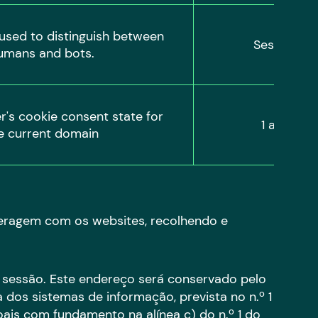
 used to distinguish between 
Session
umans and bots.
r's cookie consent state for 
1 ano
e current domain
teragem com os websites, recolhendo e
 sessão. Este endereço será conservado pelo
dos sistemas de informação, prevista no n.º 1
ais com fundamento na alínea c) do n.º 1 do